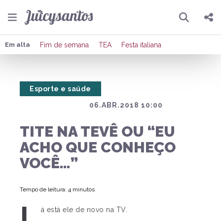
Pesquisar
Compartilhar
Em alta
Fim de semana
TEA
Festa italiana
Copiar o link
Esporte e saúde
Enviar por Whatsapp
06.ABR.2018 10:00
Publicar no Facebook
TITE NA TEVÊ OU “EU
Publicar no X
ACHO QUE CONHEÇO
VOCÊ…”
Tempo de leitura: 4 minutos
L
á está ele de novo na TV.