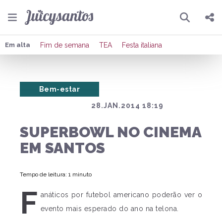
Pesquisar
Compartilhar
Em alta
Fim de semana
TEA
Festa italiana
Copiar o link
Bem-estar
Enviar por Whatsapp
28.JAN.2014 18:19
Publicar no Facebook
SUPERBOWL NO CINEMA
Publicar no X
EM SANTOS
Tempo de leitura: 1 minuto
F
anáticos por futebol americano poderão ver o
evento mais esperado do ano na telona.