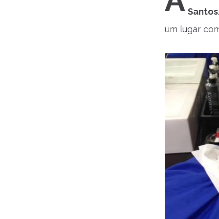
A
Santos
um lugar com