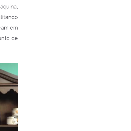
áquina,
litando
eçam em
onto de