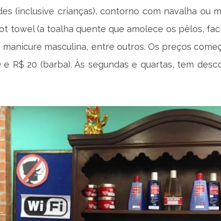
des (inclusive crianças), contorno com navalha ou m
t towel (a toalha quente que amolece os pêlos, faci
e manicure masculina, entre outros. Os preços com
) e R$ 20 (barba). Às segundas e quartas, tem desc