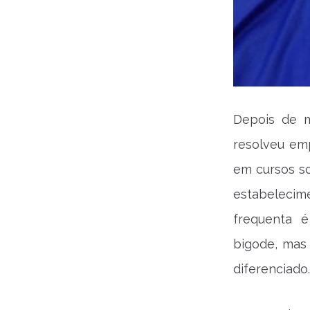
Depois de m
resolveu em
em cursos so
estabelecim
frequenta 
bigode, mas
diferenciado.