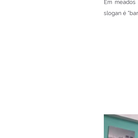
Em meados d
slogan é “ba