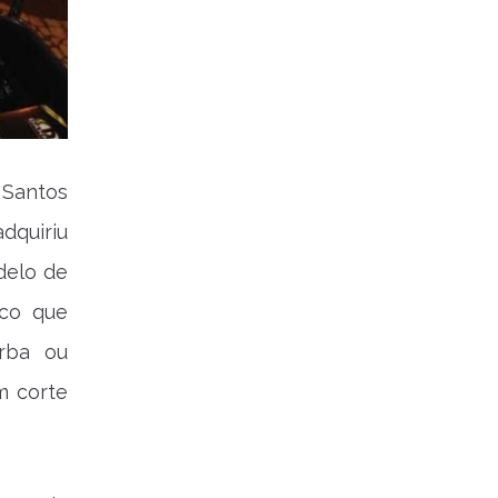
 Santos
dquiriu
delo de
ico que
rba ou
m corte