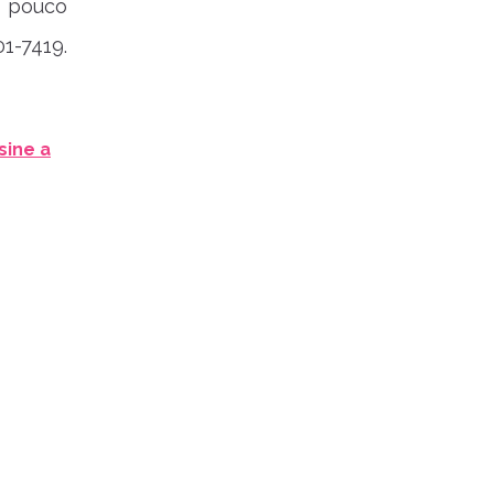
m pouco
1-7419.
sine a