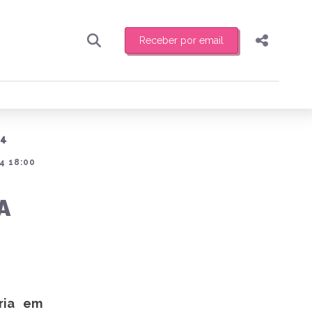
Receber por email
Pesquisar
Compartilhar
ber toda sexta-feira de manhã o resumo
.
Copiar o link
14
Enviar por Whatsapp
4 18:00
Publicar no Facebook
receber novidades
A
Publicar no X
ria em