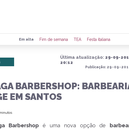
Preencha seus dados para rece
Em alta
Fim de semana
TEA
Festa italiana
de eventos e notícias da região
Última atualização:
29-09-20
s
20:12
Publicação:
29-09-201
Quero 
GA BARBERSHOP: BARBEARI
GE EM SANTOS
 minutos
ga Barbershop
é uma nova opção de
barbea