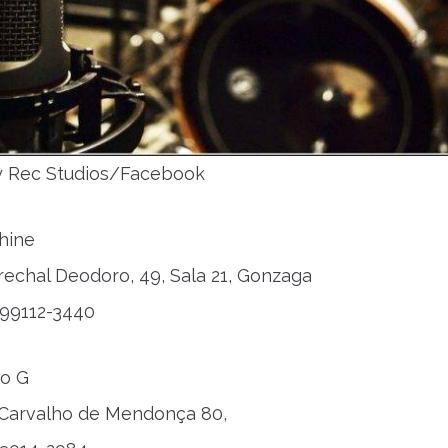
y Rec Studios/Facebook
hine
rechal Deodoro, 49, Sala 21, Gonzaga
) 99112-3440
io G
. Carvalho de Mendonça 80,