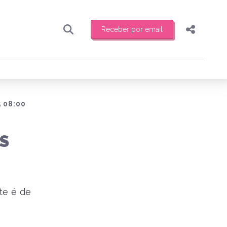
Receber por email
Pesquisar
Compartilhar
ber toda sexta-feira de manhã o resumo
.
Copiar o link
Enviar por Whatsapp
 08:00
Publicar no Facebook
receber novidades
S
Publicar no X
te é de