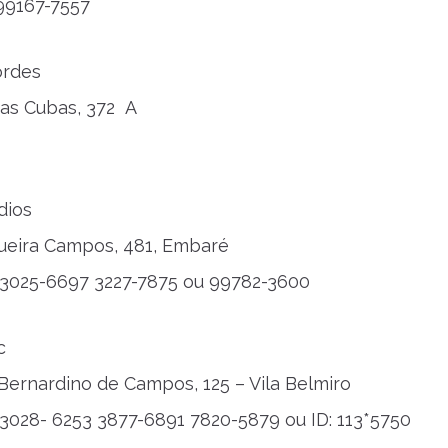
 99167-7557
ordes
as Cubas, 372 A
dios
queira Campos, 481, Embaré
) 3025-6697 3227-7875 ou 99782-3600
c
. Bernardino de Campos, 125 – Vila Belmiro
) 3028- 6253 3877-6891 7820-5879 ou ID: 113*5750