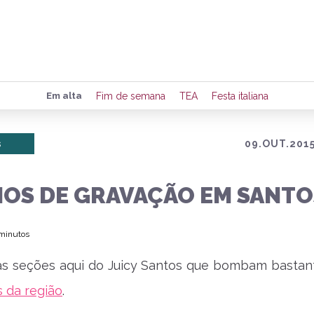
Preencha seus dados para rece
Em alta
Fim de semana
TEA
Festa italiana
de eventos e notícias da região
s
09.OUT.2015
Quero 
IOS DE GRAVAÇÃO EM SANTO
 minutos
s seções aqui do Juicy Santos que bombam bastan
s da região
.