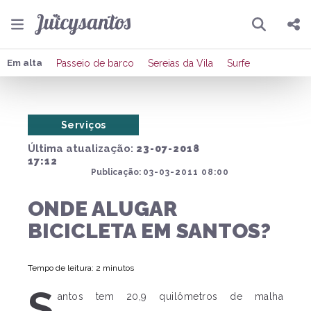
Pesquisar
Compartilhar
Em alta
Passeio de barco
Sereias da Vila
Surfe
Copiar o link
Serviços
Enviar por Whatsapp
Última atualização:
23-07-2018
Publicar no Facebook
17:12
Publicação:
03-03-2011 08:00
Publicar no X
ONDE ALUGAR
BICICLETA EM SANTOS?
Tempo de leitura: 2 minutos
S
antos tem 20,9 quilômetros de malha