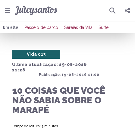
Pesquisar
Compartilhar
Em alta
Passeio de barco
Sereias da Vila
Surfe
Copiar o link
Vida 013
Enviar por Whatsapp
Última atualização:
19-08-2016
Publicar no Facebook
11:28
Publicação:
19-08-2016 11:00
Publicar no X
10 COISAS QUE VOCÊ
NÃO SABIA SOBRE O
MARAPÉ
Tempo de leitura: 3 minutos