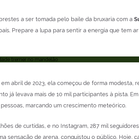
restes a ser tomada pelo baile da bruxaria com a
S
país. Prepare a lupa para sentir a energia que tem a
em abril de 2023, ela começou de forma modesta, r
o já levava mais de 10 mil participantes à pista. E
il pessoas, marcando um crescimento meteórico.
hões de curtidas, e no Instagram, 287 mil seguidores
ma sensação de arena, conquistou o público. Hoje, 