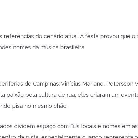
 referências do cenário atual. A festa provou que o 
ndes nomes da música brasileira.
riferias de Campinas: Vinícius Mariano, Petersson W
pela paixão pela cultura de rua, eles criaram um even
undo pisa no mesmo chão.
grados dividem espaço com DJs locais e nomes em a
 centro da pista, especialmente quando representa o