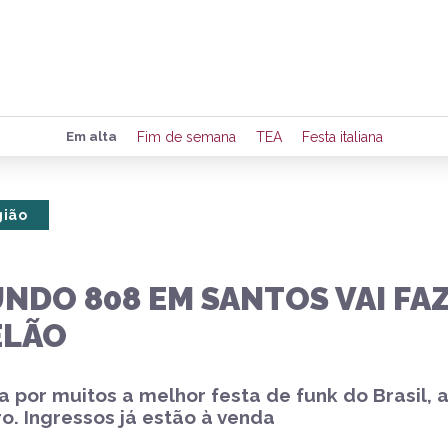
Preencha seus dados para rece
Em alta
Fim de semana
TEA
Festa italiana
de eventos e notícias da região
gião
Quero 
NDO 808 EM SANTOS VAI FAZ
ELÃO
a por muitos a melhor festa de funk do Brasi
. Ingressos já estão à venda