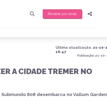
Receber por email
Pesquisar
Compartilhar
ber toda sexta-feira de manhã o resumo
.
Copiar o link
Última atualização:
21-10-
Enviar por Whatsapp
16:47
Publicação:
21-10-
Publicar no Facebook
receber novidades
ER A CIDADE TREMER NO
Publicar no X
l, a Submundo 808 desembarca no Vallum Garden