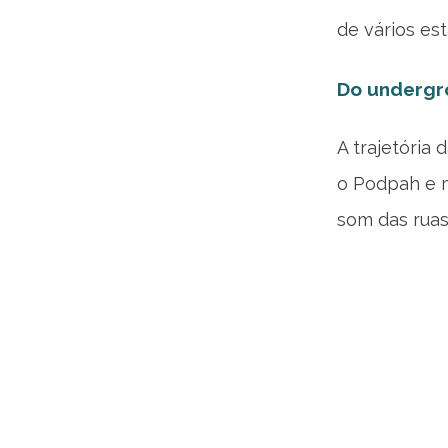
de vários es
Do undergr
A trajetória
o Podpah e m
som das ruas