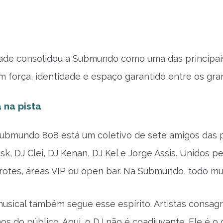
idade consolidou a Submundo como uma das principais
em força, identidade e espaço garantido entre os gra
 na pista
Submundo 808 está um coletivo de sete amigos das pe
esk, DJ Clei, DJ Kenan, DJ Kel e Jorge Assis. Unidos 
rotes, áreas VIP ou open bar. Na Submundo, todo m
musical também segue esse espírito. Artistas consa
os do público. Aqui, o DJ não é coadjuvante. Ele é o