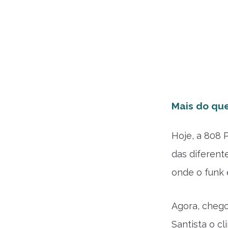
Mais do qu
Hoje, a 808 
das diferent
onde o funk 
Agora, chego
Santista o c