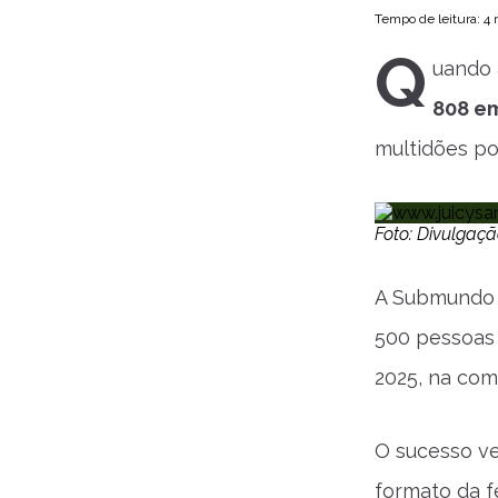
Tempo de leitura: 4
Q
uando 
808 e
multidões po
Foto: Divulga
A Submundo 8
500 pessoas 
2025, na com
O sucesso ve
formato da f