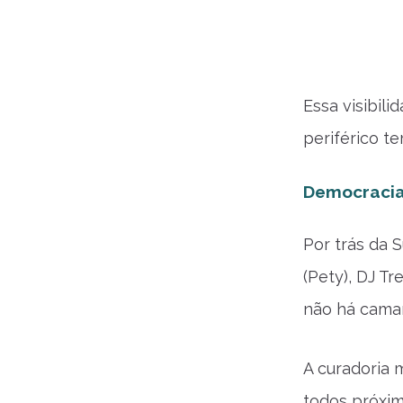
Essa visibil
periférico t
Democracia
Por trás da 
(Pety), DJ Tr
não há cama
A curadoria 
todos próxim