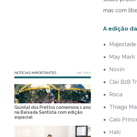
mas com libe
A edição d
Majestade
May Mark
Novin
ver mais
NOTÍCIAS IMPORTANTES
Clei B2B T
Roca
Thiago Ma
Quintal dos Prettos comemora 1 ano
na Baixada Santista com edição
especial
Caio Princ
Halc