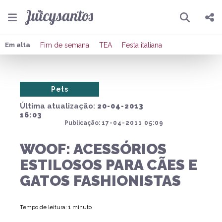
Pesquisar
Compartilhar
Em alta
Fim de semana
TEA
Festa italiana
Copiar o link
Pets
Enviar por Whatsapp
Última atualização:
20-04-2013
Publicar no Facebook
16:03
Publicação:
17-04-2011 05:09
Publicar no X
WOOF: ACESSÓRIOS
ESTILOSOS PARA CÃES E
GATOS FASHIONISTAS
Tempo de leitura: 1 minuto