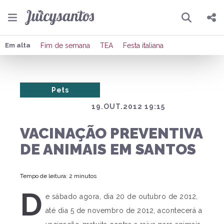
Pesquisar
Compartilhar
Em alta
Fim de semana
TEA
Festa italiana
Copiar o link
Pets
Enviar por Whatsapp
19.OUT.2012 19:15
Publicar no Facebook
VACINAÇÃO PREVENTIVA
Publicar no X
DE ANIMAIS EM SANTOS
Tempo de leitura: 2 minutos
D
e sábado agora, dia 20 de outubro de 2012,
até dia 5 de novembro de 2012, acontecerá a