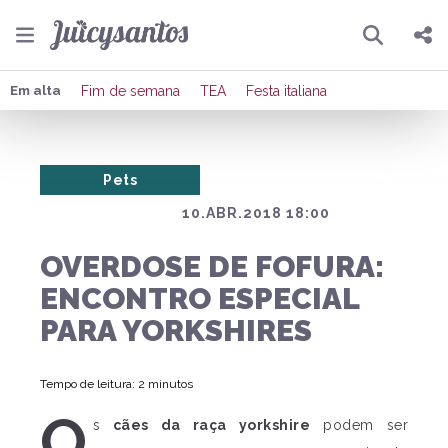
Pesquisar
Compartilhar
Em alta
Fim de semana
TEA
Festa italiana
Copiar o link
Pets
Enviar por Whatsapp
10.ABR.2018 18:00
Publicar no Facebook
OVERDOSE DE FOFURA:
Publicar no X
ENCONTRO ESPECIAL
PARA YORKSHIRES
Tempo de leitura: 2 minutos
O
s
cães da raça yorkshire
podem ser