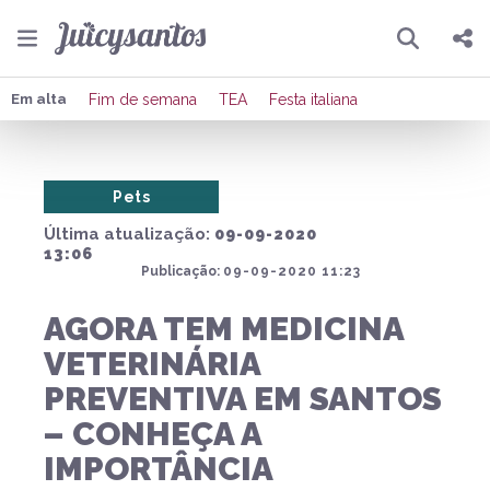
Pesquisar
Compartilhar
Em alta
Fim de semana
TEA
Festa italiana
Copiar o link
Pets
Enviar por Whatsapp
Última atualização:
09-09-2020
Publicar no Facebook
13:06
Publicação:
09-09-2020 11:23
Publicar no X
AGORA TEM MEDICINA
VETERINÁRIA
PREVENTIVA EM SANTOS
– CONHEÇA A
IMPORTÂNCIA