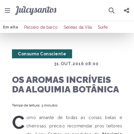
Pesquisar
Compartilhar
Em alta
Passeio de barco
Sereias da Vila
Surfe
Copiar o link
Consumo Consciente
Enviar por Whatsapp
31.OUT.2016 08:00
Publicar no Facebook
OS AROMAS INCRÍVEIS
Publicar no X
DA ALQUIMIA BOTÂNICA
Tempo de leitura: 3 minutos
C
omo amante de todas as coisas belas e
cheirosas, preciso recomendar pros leitores