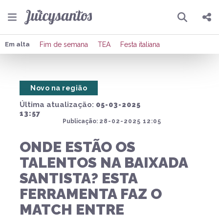
Pesquisar
Compartilhar
Em alta
Fim de semana
TEA
Festa italiana
Copiar o link
Novo na região
Enviar por Whatsapp
Última atualização:
05-03-2025
Publicar no Facebook
13:57
Publicação:
28-02-2025 12:05
Publicar no X
ONDE ESTÃO OS
TALENTOS NA BAIXADA
SANTISTA? ESTA
FERRAMENTA FAZ O
MATCH ENTRE