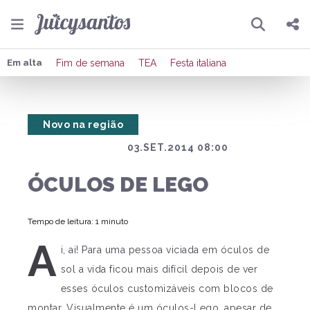
Pesquisar
Compartilhar
Em alta
Fim de semana
TEA
Festa italiana
Copiar o link
Novo na região
Enviar por Whatsapp
03.SET.2014 08:00
Publicar no Facebook
ÓCULOS DE LEGO
Publicar no X
Tempo de leitura: 1 minuto
A
i, ai! Para uma pessoa viciada em óculos de
sol a vida ficou mais difícil depois de ver
esses óculos customizáveis com blocos de
montar. Visualmente é um óculos-Lego, apesar de