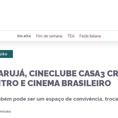
Preencha seus dados para rece
Em alta
Fim de semana
TEA
Festa italiana
de eventos e notícias da região
gião
Quero 
ARUJÁ, CINECLUBE CASA3 CR
TRO E CINEMA BRASILEIRO
bém pode ser um espaço de convivência, troca
 minutos