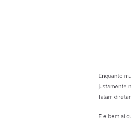
Enquanto mui
justamente n
falam diretam
E é bem aí q