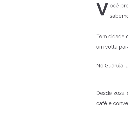
V
ocê pro
sabemo
Tem cidade q
um volta par
No Guarujá, 
Desde 2022,
café e conve