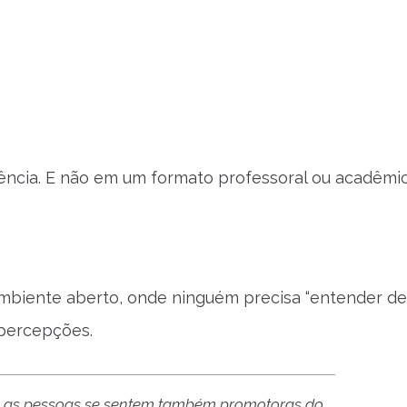
iência. E não em um formato professoral ou acadêmi
ambiente aberto, onde ninguém precisa “entender de
 percepções.
, as pessoas se sentem também promotoras do