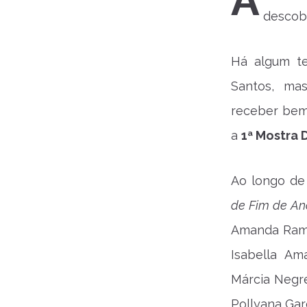
A
descobr
Há algum t
Santos, ma
receber bem 
a
1ª Mostra 
Ao longo de
de Fim de A
Amanda Ramir
Isabella Am
Márcia Negre
Pollyana Gar