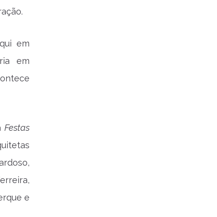
ração.
aqui em
ria em
contece
a
Festas
uitetas
ardoso,
rreira,
erque e