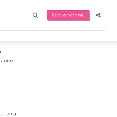
Receber por email
Pesquisar
Compartilhar
ber toda sexta-feira de manhã o resumo
.
Copiar o link
1
Enviar por Whatsapp
7 18:37
Publicar no Facebook
receber novidades
Publicar no X
te ama