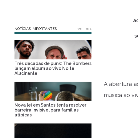
a
ver mais
NOTÍCIAS IMPORTANTES
s
Três décadas de punk: The Bombers
lançam álbum ao vivo Noite
Alucinante
A abertura a
música ao viv
Nova lei em Santos tenta resolver
barreira invisível para famílias
atípicas