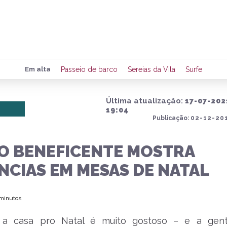
Preencha seus dados para rece
Em alta
Passeio de barco
Sereias da Vila
Surfe
de eventos e notícias da região
Última atualização:
17-07-202
19:04
Publicação:
02-12-201
Quero 
O BENEFICENTE MOSTRA
NCIAS EM MESAS DE NATAL
 minutos
 a casa pro Natal é muito gostoso – e a gen