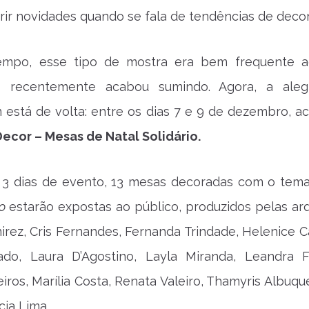
ir novidades quando se fala de tendências de deco
empo, esse tipo de mostra era bem frequente 
s recentemente acabou sumindo. Agora, a aleg
está de volta: entre os dias 7 e 9 de dezembro, a
Decor – Mesas de Natal Solidário.
 3 dias de evento, 13 mesas decoradas com o tem
no
estarão expostas ao público, produzidos pelas arq
ez, Cris Fernandes, Fernanda Trindade, Helenice C
ado, Laura D’Agostino, Layla Miranda, Leandra Fe
iros, Marília Costa, Renata Valeiro, Thamyris Albuqu
cia Lima.