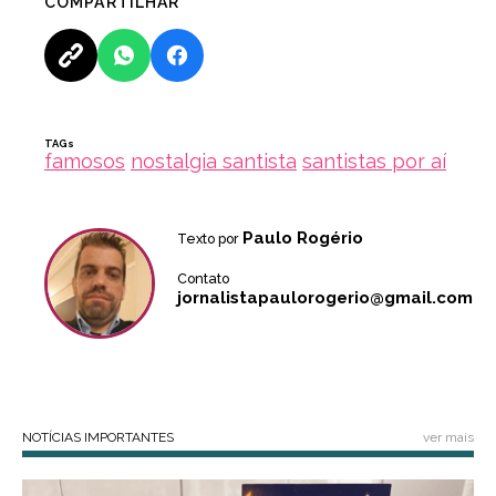
COMPARTILHAR
TAGs
famosos
nostalgia santista
santistas por aí
Paulo Rogério
Texto por
Contato
jornalistapaulorogerio@gmail.com
NOTÍCIAS IMPORTANTES
ver mais