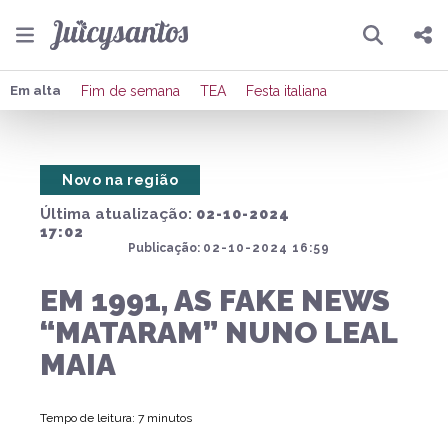
Pesquisar
Compartilhar
Em alta
Fim de semana
TEA
Festa italiana
Copiar o link
Novo na região
Enviar por Whatsapp
Última atualização:
02-10-2024
Publicar no Facebook
17:02
Publicação:
02-10-2024 16:59
Publicar no X
EM 1991, AS FAKE NEWS
“MATARAM” NUNO LEAL
MAIA
Tempo de leitura: 7 minutos