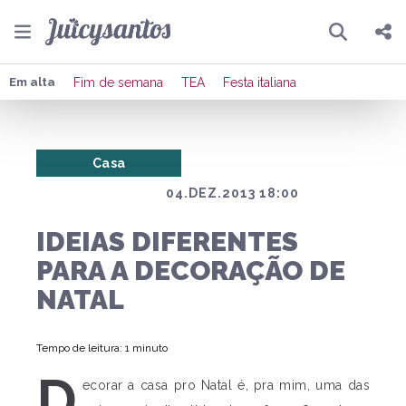
Pesquisar
Compartilhar
Em alta
Fim de semana
TEA
Festa italiana
Copiar o link
Casa
Enviar por Whatsapp
04.DEZ.2013 18:00
Publicar no Facebook
IDEIAS DIFERENTES
Publicar no X
PARA A DECORAÇÃO DE
NATAL
Tempo de leitura: 1 minuto
D
ecorar a casa pro Natal é, pra mim, uma das