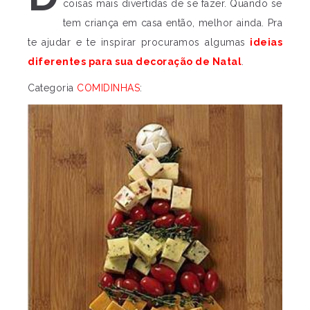
coisas mais divertidas de se fazer. Quando se
tem criança em casa então, melhor ainda. Pra
te ajudar e te inspirar procuramos algumas
ideias
diferentes para sua decoração de Natal
.
Categoria
COMIDINHAS
: