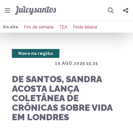
Pesquisar
Compartilhar
Em alta
Fim de semana
TEA
Festa italiana
Copiar o link
Novo na região
Enviar por Whatsapp
10.AGO.2025 15:25
Publicar no Facebook
DE SANTOS, SANDRA
Publicar no X
ACOSTA LANÇA
COLETÂNEA DE
CRÔNICAS SOBRE VIDA
EM LONDRES