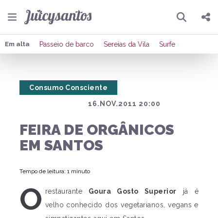
Pesquisar
Compartilhar
Em alta
Passeio de barco
Sereias da Vila
Surfe
Copiar o link
Consumo Consciente
Enviar por Whatsapp
16.NOV.2011 20:00
Publicar no Facebook
FEIRA DE ORGÂNICOS
Publicar no X
EM SANTOS
Tempo de leitura: 1 minuto
O
restaurante
Goura Gosto Superior
já é
velho conhecido dos vegetarianos, vegans e