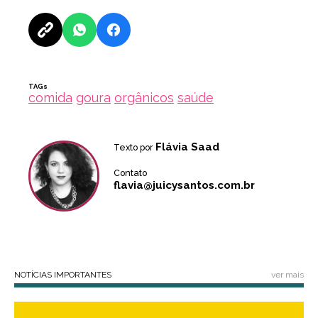
TAGs
comida
goura
orgânicos
saúde
Flávia Saad
Texto por
Contato
flavia@juicysantos.com.br
NOTÍCIAS IMPORTANTES
ver mais