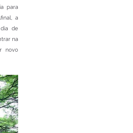
ia para
inal, a
 dia de
trar na
ar novo