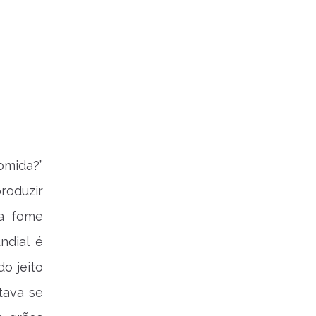
omida?”
produzir
sa fome
ndial é
o jeito
tava se