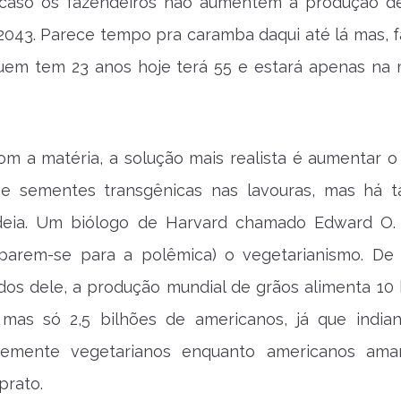
aso os fazendeiros não aumentem a produção d
2043. Parece tempo pra caramba daqui até lá mas, 
quem tem 23 anos hoje terá 55 e estará apenas na
m a matéria, a solução mais realista é aumentar o
es e sementes transgênicas nas lavouras, mas há
deia. Um biólogo de Harvard chamado Edward O.
parem-se para a polêmica) o vegetarianismo. De
os dele, a produção mundial de grãos alimenta 10 
 mas só 2,5 bilhões de americanos, já que india
temente vegetarianos enquanto americanos am
prato.