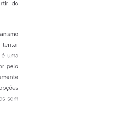
rtir do
ianismo
 tentar
, é uma
or pelo
tamente
 opções
ias sem