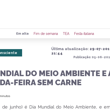
Preencha seus dados para rece
Em alta
Fim de semana
TEA
Festa italiana
de eventos e notícias da região
Última atualização:
29-07-201
nsciente
21:44
Publicação:
05-06-201
Quero 
NDIAL DO MEIO AMBIENTE E 
DA-FEIRA SEM CARNE
 minutos
5 de junho) é Dia Mundial do Meio Ambiente, e e