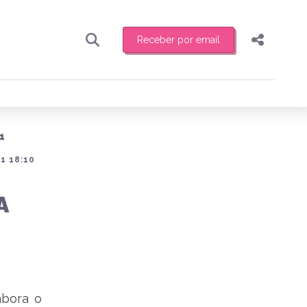
Receber por email
Pesquisar
Compartilhar
ber toda sexta-feira de manhã o resumo
.
Copiar o link
1
Enviar por Whatsapp
1 18:10
Publicar no Facebook
receber novidades
A
Publicar no X
mbora o