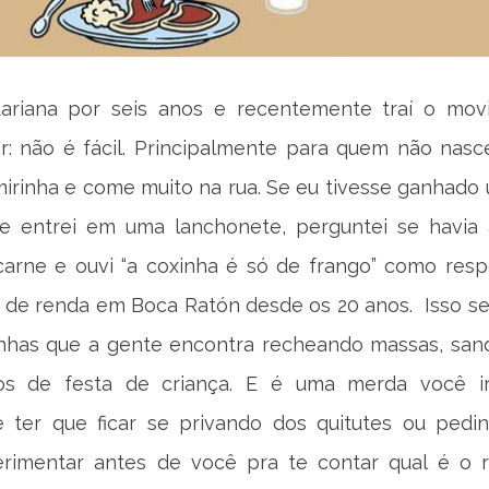
tariana por seis anos e recentemente traí o mov
ar: não é fácil. Principalmente para quem não nas
irinha e come muito na rua. Se eu tivesse ganhado 
e entrei em uma lanchonete, perguntei se havia
arne e ouvi “a coxinha é só de frango” como respo
 de renda em Boca Ratón desde os 20 anos. Isso se
inhas que a gente encontra recheando massas, san
hos de festa de criança. E é uma merda você 
 e ter que ficar se privando dos quitutes ou pedi
rimentar antes de você pra te contar qual é o r