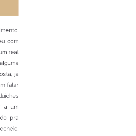
imento.
ceu com
um real
 alguma
sta, já
m falar
duíches
ir a um
ndo pra
echeio.