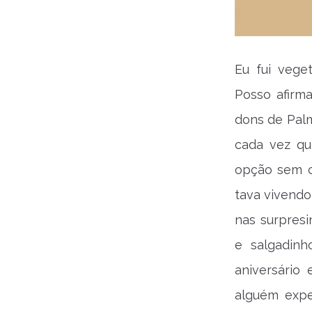
Eu fui vege
Posso afirm
dons de Palm
cada vez qu
opção sem c
tava vivendo
nas surpres
e salgadin
aniversário
alguém expe