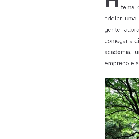
H
tema 
adotar uma 
gente adora
começar a di
academia, u
emprego e a