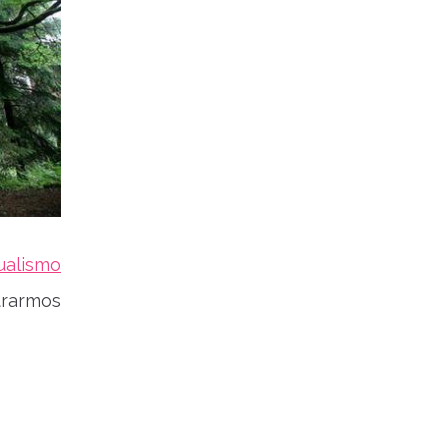
ualismo
trarmos