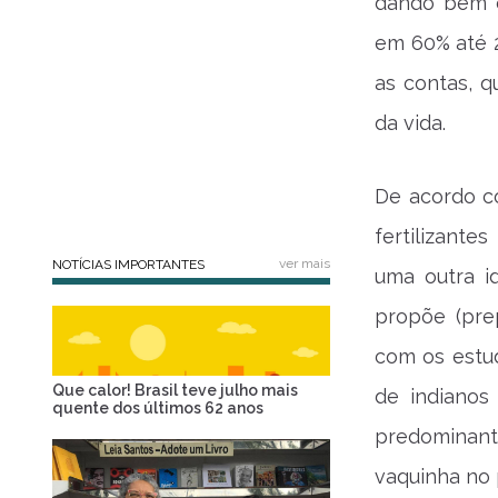
dando bem c
em 60% até 
as contas, 
da vida.
De acordo co
fertilizant
ver mais
NOTÍCIAS IMPORTANTES
uma outra i
propõe (pre
com os estud
Que calor! Brasil teve julho mais
de indianos
quente dos últimos 62 anos
predominan
vaquinha no 