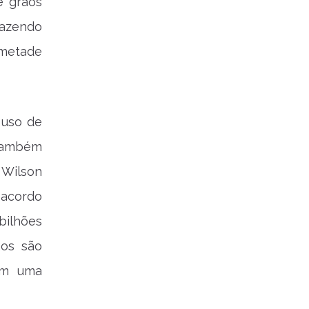
e grãos
fazendo
 metade
 uso de
 também
 Wilson
 acordo
bilhões
nos são
am uma