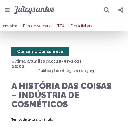
Pesquisar
Compartilhar
Em alta
Fim de semana
TEA
Festa italiana
Copiar o link
Consumo Consciente
Enviar por Whatsapp
Última atualização:
29-07-2011
Publicar no Facebook
22:02
Publicação:
16-05-2011 13:03
Publicar no X
A HISTÓRIA DAS COISAS
– INDÚSTRIA DE
COSMÉTICOS
Tempo de leitura: 1 minuto