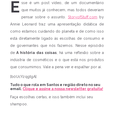
E
sse é um post vídeo, de um documentário
que muitos já conhecem, mas todos deveriam
pensar sobre o assunto.
StoryofStuff.com
by
Annie Leonard traz uma apresentação didática de
como estamos cuidando do planeta e de como isso
está diretamente ligado às escolhas de consumo e
de governantes que nós fazemos. Nesse episódio
de
A história das coisas
, há uma reflexão sobre a
indústria de cosméticos e o que está nos produtos
que consumimos. Vale a pena ver e espalhar por aí.
[b0UcYzqgtgA]
Tudo o que rola em Santos e região direto no seu
email.
Clique e assine a nossa newsletter gratuita!
Faça escolhas certas, e isso também inclui seu
shampoo.