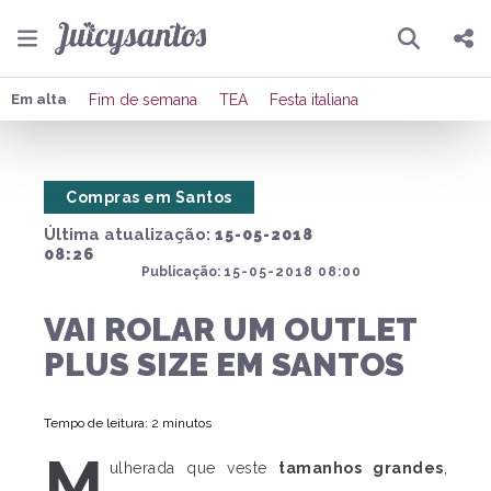
Pesquisar
Compartilhar
Em alta
Fim de semana
TEA
Festa italiana
Copiar o link
Compras em Santos
Enviar por Whatsapp
Última atualização:
15-05-2018
Publicar no Facebook
08:26
Publicação:
15-05-2018 08:00
Publicar no X
VAI ROLAR UM OUTLET
PLUS SIZE EM SANTOS
Tempo de leitura: 2 minutos
M
ulherada que veste
tamanhos grandes
,