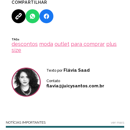
COMPARTILHAR
TAGs
descontos
moda
outlet
para comprar
plus
size
Flávia Saad
Texto por
Contato
flavia@juicysantos.com.br
NOTÍCIAS IMPORTANTES
ver mais