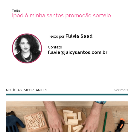
TAGs
ipod
ó minha santos
promoção
sorteio
Flávia Saad
Texto por
Contato
flavia@juicysantos.com.br
NOTÍCIAS IMPORTANTES
ver mais