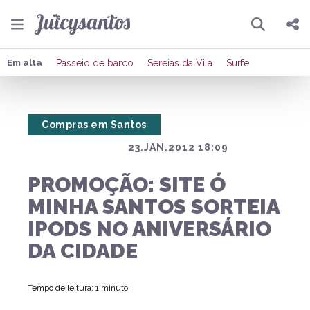
Pesquisar
Compartilhar
Em alta
Passeio de barco
Sereias da Vila
Surfe
Copiar o link
Compras em Santos
Enviar por Whatsapp
23.JAN.2012 18:09
Publicar no Facebook
PROMOÇÃO: SITE Ó
Publicar no X
MINHA SANTOS SORTEIA
IPODS NO ANIVERSÁRIO
DA CIDADE
Tempo de leitura: 1 minuto