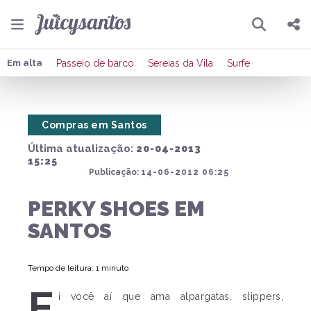
Pesquisar
Compartilhar
Em alta
Passeio de barco
Sereias da Vila
Surfe
Copiar o link
Compras em Santos
Enviar por Whatsapp
Última atualização:
20-04-2013
Publicar no Facebook
15:25
Publicação:
14-06-2012 06:25
Publicar no X
PERKY SHOES EM
SANTOS
Tempo de leitura: 1 minuto
E
i você aí que ama alpargatas, slippers,