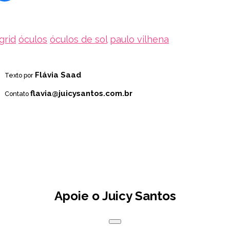
ngrid
óculos
óculos de sol
paulo vilhena
Flávia Saad
Texto por
flavia@juicysantos.com.br
Contato
Apoie o Juicy Santos