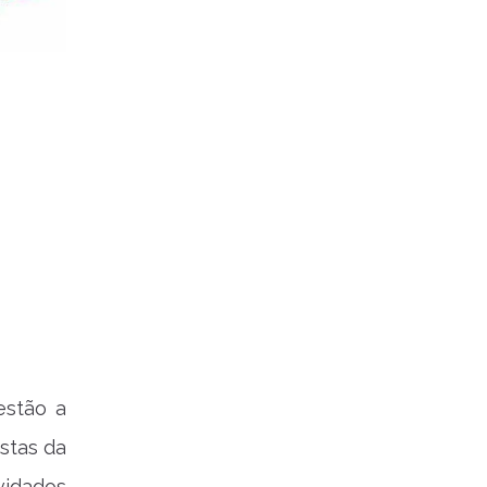
 estão a
istas da
vidados