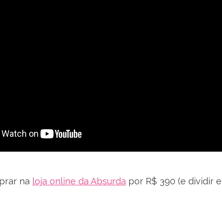
prar na
loja online da Absurda
por R$ 390 (e dividir e