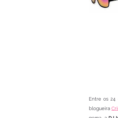
Entre os 24
blogueira
Cr
gema, a
DJ I