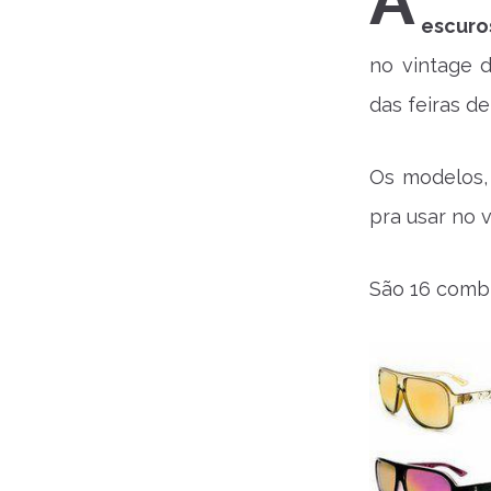
A
escuro
no vintage d
das feiras d
Os modelos
pra usar no 
São 16 combi