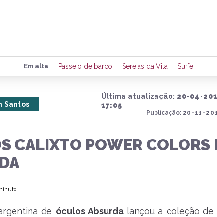
Preencha seus dados para rece
Em alta
Passeio de barco
Sereias da Vila
Surfe
de eventos e notícias da região
Última atualização:
20-04-20
 Santos
17:05
Publicação:
20-11-201
Quero 
S CALIXTO POWER COLORS 
DA
 minuto
argentina de
óculos Absurda
lançou a coleção d