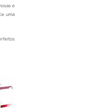
lhosas e
ece uma
erfeitos