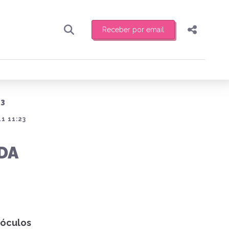
Receber por email
Pesquisar
Compartilhar
ber toda sexta-feira de manhã o resumo
.
Copiar o link
13
Enviar por Whatsapp
1 11:23
Publicar no Facebook
receber novidades
DA
Publicar no X
e
óculos