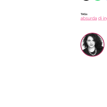
TAGs
absurda
dj i