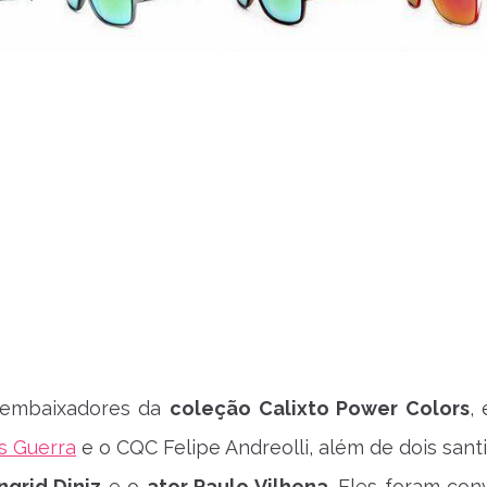
 embaixadores da
coleção Calixto Power Colors
,
is Guerra
e o CQC Felipe Andreolli, além de dois sant
ngrid Diniz
e o
ator Paulo Vilhena
. Eles foram con