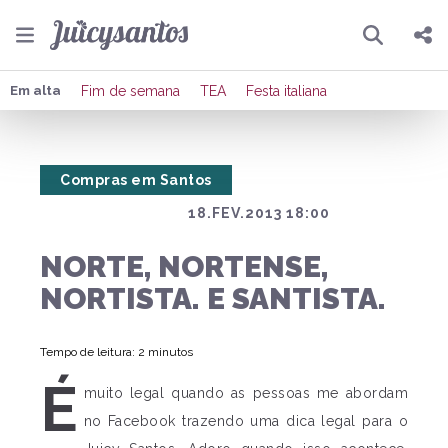
Pesquisar
Compartilhar
Em alta
Fim de semana
TEA
Festa italiana
Copiar o link
Compras em Santos
Enviar por Whatsapp
18.FEV.2013 18:00
Publicar no Facebook
NORTE, NORTENSE,
Publicar no X
NORTISTA. E SANTISTA.
Tempo de leitura: 2 minutos
É
muito legal quando as pessoas me abordam
no Facebook trazendo uma dica legal para o