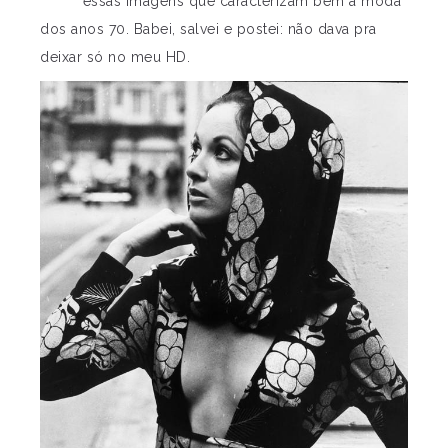
essas imagens que caracterizam bem a moda
dos anos 70. Babei, salvei e postei: não dava pra
deixar só no meu HD.