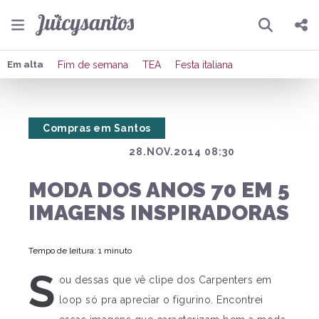
Pesquisar
Compartilhar
Em alta
Fim de semana
TEA
Festa italiana
Copiar o link
Compras em Santos
Enviar por Whatsapp
28.NOV.2014 08:30
Publicar no Facebook
MODA DOS ANOS 70 EM 5
Publicar no X
IMAGENS INSPIRADORAS
Tempo de leitura: 1 minuto
S
ou dessas que vê clipe dos Carpenters em
loop só pra apreciar o figurino. Encontrei