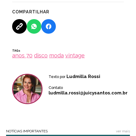
COMPARTILHAR
TAGs
anos 70
disco
moda
vintage
Ludmilla Rossi
Texto por
Contato
ludmilla.rossi@juicysantos.com.br
NOTÍCIAS IMPORTANTES
ver mais