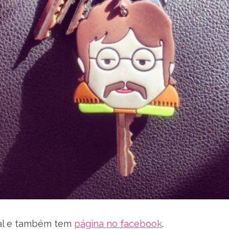
tual e também tem
página no facebook
.