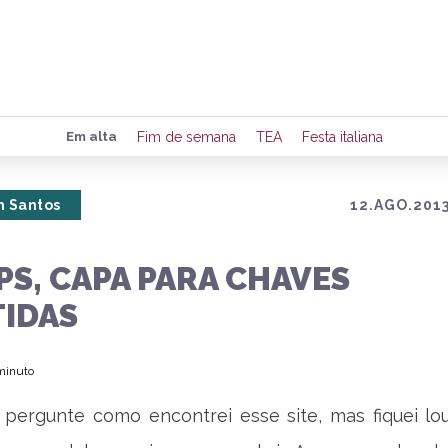
Preencha seus dados para rece
Em alta
Fim de semana
TEA
Festa italiana
de eventos e notícias da região
 Santos
12.AGO.2013
Quero 
S, CAPA PARA CHAVES
TIDAS
 minuto
pergunte como encontrei esse site, mas fiquei lo