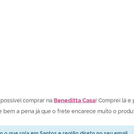
 possível comprar na
Beneditta Casa
! Comprei lá e
le bem a pena já que o frete encarece muito o produ
o o que rola em Santos e região direto no seu email.