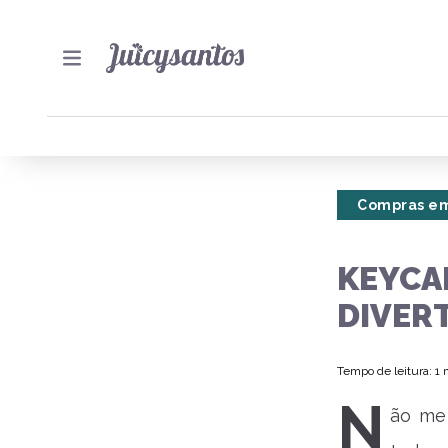
Compras em
KEYCAP
DIVER
Tempo de leitura: 1
N
ão me 