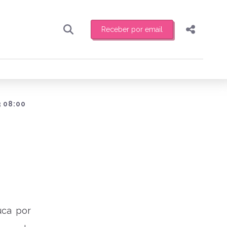
Receber por email
Pesquisar
Compartilhar
ber toda sexta-feira de manhã o resumo
.
Copiar o link
Enviar por Whatsapp
 08:00
Publicar no Facebook
receber novidades
Publicar no X
uca por