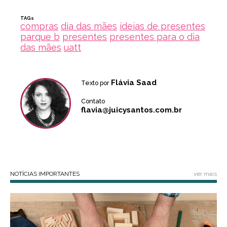
TAGs
compras
dia das mães
ideias de presentes
parque b
presentes
presentes para o dia
das mães
uatt
Flávia Saad
Texto por
Contato
flavia@juicysantos.com.br
NOTÍCIAS IMPORTANTES
ver mais