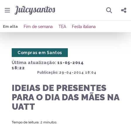
Pesquisar
Compartilhar
Em alta
Fim de semana
TEA
Festa italiana
Copiar o link
Compras em Santos
Enviar por Whatsapp
Última atualização:
11-05-2014
Publicar no Facebook
18:22
Publicação:
29-04-2014 18:04
Publicar no X
IDEIAS DE PRESENTES
PARA O DIA DAS MÃES NA
UATT
Tempo de leitura: 2 minutos