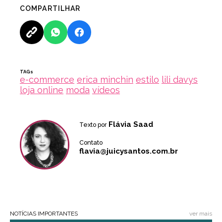
COMPARTILHAR
TAGs
e-commerce
erica minchin
estilo
lili davys
loja online
moda
vídeos
Flávia Saad
Texto por
Contato
flavia@juicysantos.com.br
NOTÍCIAS IMPORTANTES
ver mais