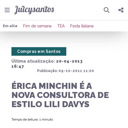
Pesquisar
Compartilhar
Em alta
Fim de semana
TEA
Festa italiana
Copiar o link
Compras em Santos
Enviar por Whatsapp
Última atualização:
20-04-2013
Publicar no Facebook
16:47
Publicação:
09-10-2011 11:00
Publicar no X
ÉRICA MINCHIN É A
NOVA CONSULTORA DE
ESTILO LILI DAVYS
Tempo de leitura: 1 minuto