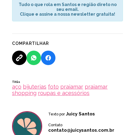
Tudo o que rola em Santos e região direto no
seu email.
Clique e assine a nossa newsletter gratuita!
COMPARTILHAR
TAGs
aço
bijuterias
foto
praiamar
praiamar
shopping
roupas e acessórios
Juicy Santos
Texto por
Contato
contato@juicysantos.com.br