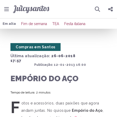
Pesquisar
Compartilhar
Em alta
Fim de semana
TEA
Festa italiana
Copiar o link
Compras em Santos
Enviar por Whatsapp
Última atualização:
26-06-2018
Publicar no Facebook
17:57
Publicação:
12-01-2013 16:00
Publicar no X
EMPÓRIO DO AÇO
Tempo de leitura: 2 minutos
F
otos e acessórios, duas paixões que agora
andam juntas. No quiosque
Empório do Aço
,