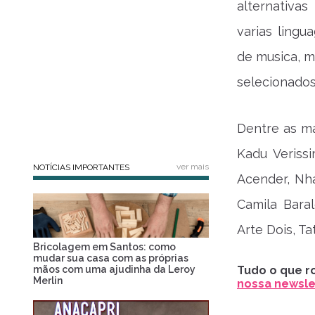
alternativa
varias lingu
de musica, m
selecionados 
Dentre as ma
Kadu Veriss
ver mais
NOTÍCIAS IMPORTANTES
Acender, Nha
Camila Bara
Arte Dois, Ta
Bricolagem em Santos: como
mudar sua casa com as próprias
mãos com uma ajudinha da Leroy
Tudo o que ro
Merlin
nossa newslet