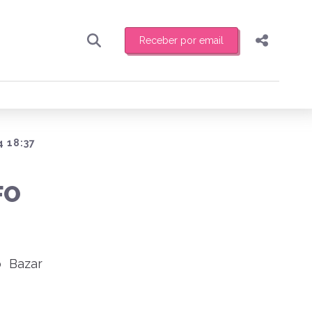
Receber por email
Pesquisar
Compartilhar
ber toda sexta-feira de manhã o resumo
.
Copiar o link
Enviar por Whatsapp
4 18:37
Publicar no Facebook
receber novidades
FO
Publicar no X
 Bazar