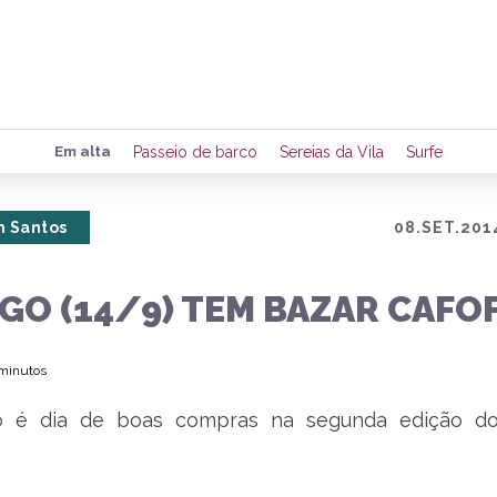
Preencha seus dados para rece
Em alta
Passeio de barco
Sereias da Vila
Surfe
de eventos e notícias da região
 Santos
08.SET.201
Quero 
GO (14/9) TEM BAZAR CAFO
 minutos
o é dia de boas compras na segunda edição do