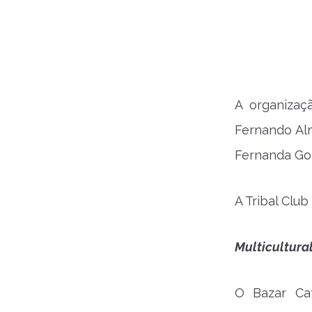
A organizaç
Fernando Al
Fernanda Go
A Tribal Club
Multicultura
O Bazar Caf