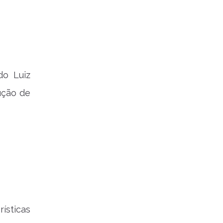
do Luiz
ução de
ísticas