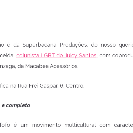
ão é da Superbacana Produções, do nosso queri
meida,
colunista LGBT do Juicy Santos
, com coprod
nzaga, da Macabea Acessórios.
 fica na Rua Frei Gaspar, 6, Centro.
l e completo
ofo é um movimento multicultural com caracter