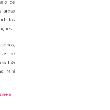
meio de
s áreas
rtistas
iações.
sorios,
isas de
ilotti&
s, Mini
sine a