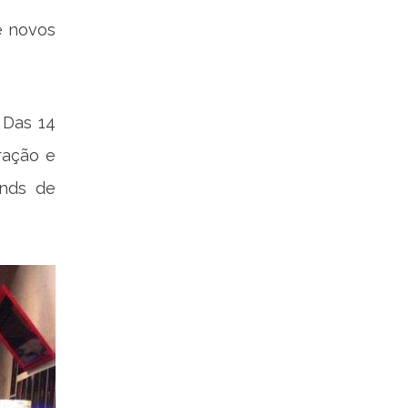
e novos
 Das 14
ração e
ands de