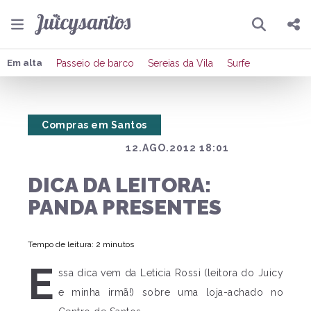
Pesquisar
Compartilhar
Em alta
Passeio de barco
Sereias da Vila
Surfe
Copiar o link
Compras em Santos
Enviar por Whatsapp
12.AGO.2012 18:01
Publicar no Facebook
DICA DA LEITORA:
Publicar no X
PANDA PRESENTES
Tempo de leitura: 2 minutos
E
ssa dica vem da Leticia Rossi (leitora do Juicy
e minha irmã!) sobre uma loja-achado no