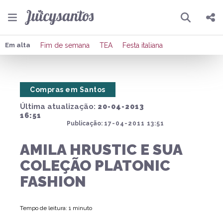
Pesquisar
Compartilhar
Em alta
Fim de semana
TEA
Festa italiana
Copiar o link
Compras em Santos
Enviar por Whatsapp
Última atualização:
20-04-2013
Publicar no Facebook
16:51
Publicação:
17-04-2011 13:51
Publicar no X
AMILA HRUSTIC E SUA
COLEÇÃO PLATONIC
FASHION
Tempo de leitura: 1 minuto