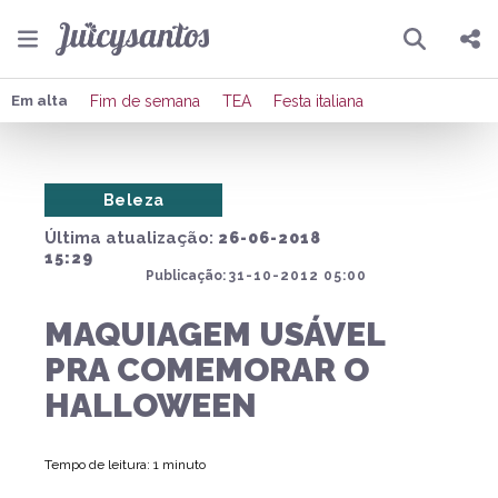
Pesquisar
Compartilhar
Em alta
Fim de semana
TEA
Festa italiana
Copiar o link
Beleza
Enviar por Whatsapp
Última atualização:
26-06-2018
Publicar no Facebook
15:29
Publicação:
31-10-2012 05:00
Publicar no X
MAQUIAGEM USÁVEL
PRA COMEMORAR O
HALLOWEEN
Tempo de leitura: 1 minuto