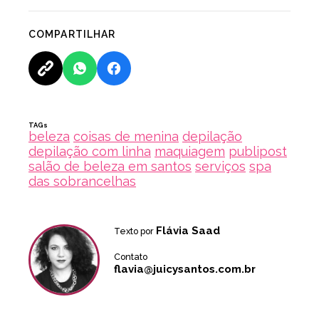
COMPARTILHAR
TAGs
beleza
coisas de menina
depilação
depilação com linha
maquiagem
publipost
salão de beleza em santos
serviços
spa
das sobrancelhas
Flávia Saad
Texto por
Contato
flavia@juicysantos.com.br