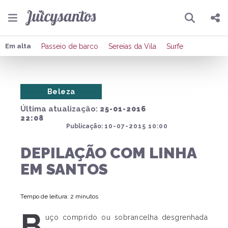
Pesquisar
Compartilhar
Em alta
Passeio de barco
Sereias da Vila
Surfe
Copiar o link
Beleza
Enviar por Whatsapp
Última atualização:
25-01-2016
Publicar no Facebook
22:08
Publicação:
10-07-2015 10:00
Publicar no X
DEPILAÇÃO COM LINHA
EM SANTOS
Tempo de leitura: 2 minutos
B
uço comprido ou sobrancelha desgrenhada