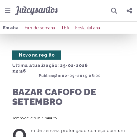
Pesquisar
Compartilhar
Em alta
Fim de semana
TEA
Festa italiana
Copiar o link
Novo na região
Enviar por Whatsapp
Última atualização:
25-01-2016
Publicar no Facebook
23:56
Publicação:
02-09-2015 08:00
Publicar no X
BAZAR CAFOFO DE
SETEMBRO
Tempo de leitura: 1 minuto
O
fim de semana prolongado começa com um