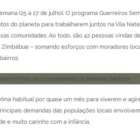
emana (25 a 27 de julho). O programa Guerreiros Se
ntos do planeta para trabalharem juntos na Vila Natal
essas comunidades. Ao todo, são 42 pessoas vindas d
e e Zimbábue – somando esforços com moradores loca
airros.
otina habitual por quase um mês para viverem e agir
 principais demandas das populações locais envolvem
de e muito carinho com a infância.