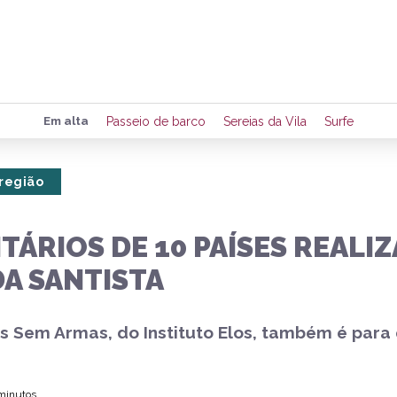
Preencha seus dados para rece
Em alta
Passeio de barco
Sereias da Vila
Surfe
de eventos e notícias da região
 região
Quero 
TÁRIOS DE 10 PAÍSES REAL
A SANTISTA
s Sem Armas, do Instituto Elos, também é para
 minutos