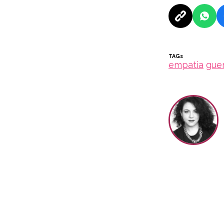
TAGs
empatia
gue