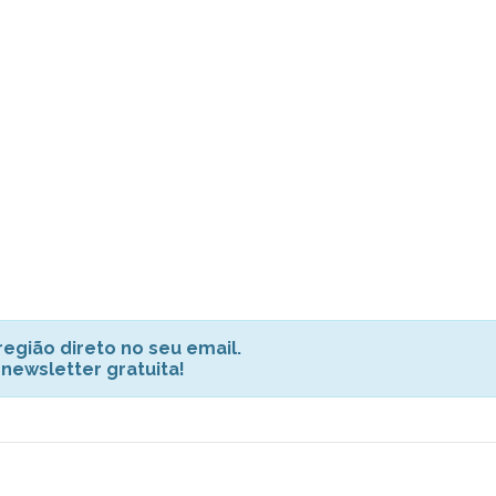
egião direto no seu email.
 newsletter gratuita!