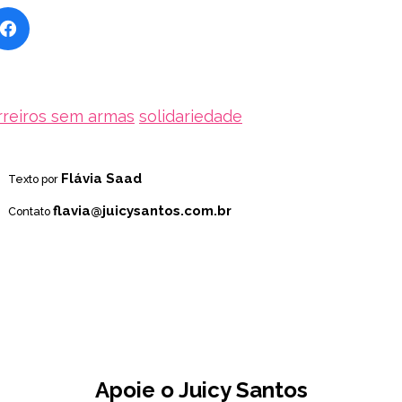
rreiros sem armas
solidariedade
Flávia Saad
Texto por
flavia@juicysantos.com.br
Contato
Apoie o Juicy Santos