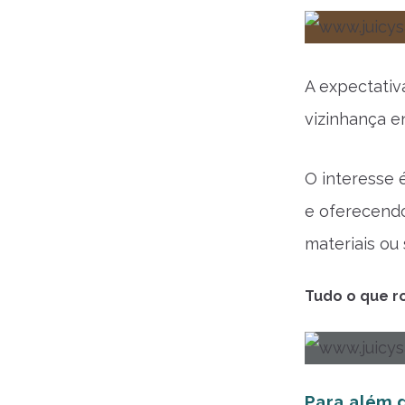
A expectativ
vizinhança e
O interesse 
e oferecendo
materiais ou
Tudo o que ro
Para além 