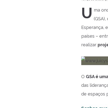
U
ma ond
(GSA), 
Esperança,
países – ent
realizar
proj
O
GSA é uma
das lideranç
de espaços p