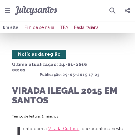
Pesquisar
Compartilhar
Em alta
Fim de semana
TEA
Festa italiana
Copiar o link
Notícias da região
Enviar por Whatsapp
Última atualização:
24-01-2016
Publicar no Facebook
00:01
Publicação:
29-05-2015 17:23
Publicar no X
VIRADA ILEGAL 2015 EM
SANTOS
Tempo de leitura: 2 minutos
J
unto com a
Virada Cultural
, que acontece neste