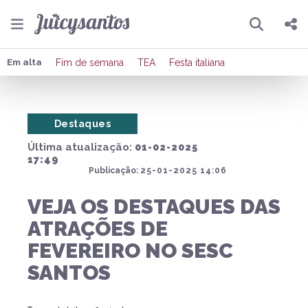
Pesquisar
Compartilhar
Em alta
Fim de semana
TEA
Festa italiana
Copiar o link
Destaques
Enviar por Whatsapp
Última atualização:
01-02-2025
Publicar no Facebook
17:49
Publicação:
25-01-2025 14:06
Publicar no X
VEJA OS DESTAQUES DAS
ATRAÇÕES DE
FEVEREIRO NO SESC
SANTOS