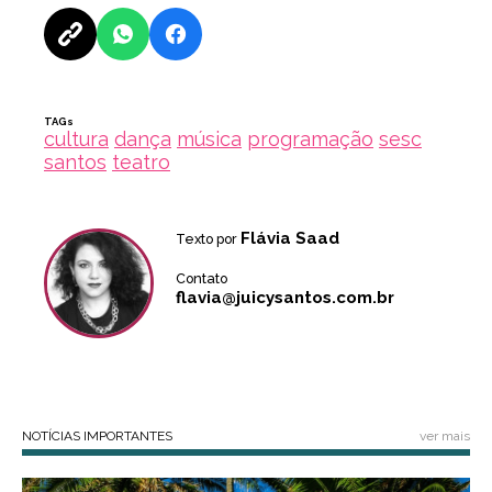
TAGs
cultura
dança
música
programação
sesc
santos
teatro
Flávia Saad
Texto por
Contato
flavia@juicysantos.com.br
NOTÍCIAS IMPORTANTES
ver mais