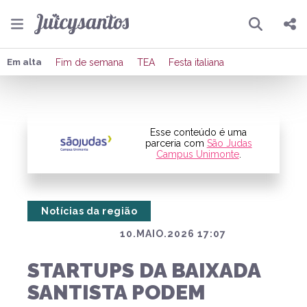
Pesquisar
Compartilhar
Em alta
Fim de semana
TEA
Festa italiana
Copiar o link
Enviar por Whatsapp
Esse conteúdo é uma
parceria com
São Judas
Campus Unimonte
.
Publicar no Facebook
Publicar no X
Notícias da região
10.MAIO.2026 17:07
STARTUPS DA BAIXADA
SANTISTA PODEM