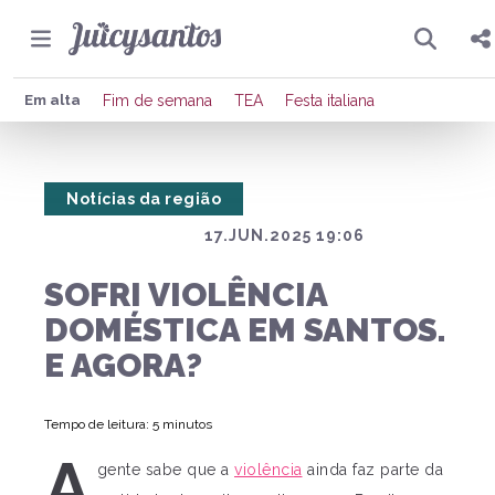
Pesquisar
Compartilhar
Em alta
Fim de semana
TEA
Festa italiana
Copiar o link
Notícias da região
Enviar por Whatsapp
17.JUN.2025 19:06
Publicar no Facebook
SOFRI VIOLÊNCIA
Publicar no X
DOMÉSTICA EM SANTOS.
E AGORA?
Tempo de leitura: 5 minutos
A
gente sabe que a
violência
ainda faz parte da