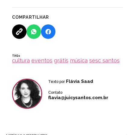
COMPARTILHAR
TAGs
cultura
eventos
grátis
música
sesc santos
Flávia Saad
Texto por
Contato
flavia@juicysantos.com.br