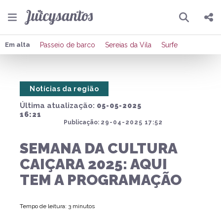
Pesquisar
Compartilhar
Em alta
Passeio de barco
Sereias da Vila
Surfe
Copiar o link
Notícias da região
Enviar por Whatsapp
Última atualização:
05-05-2025
Publicar no Facebook
16:21
Publicação:
29-04-2025 17:52
Publicar no X
SEMANA DA CULTURA
CAIÇARA 2025: AQUI
TEM A PROGRAMAÇÃO
Tempo de leitura: 3 minutos