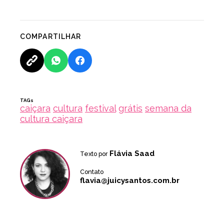
COMPARTILHAR
TAGs
caiçara
cultura
festival
grátis
semana da
cultura caiçara
Flávia Saad
Texto por
Contato
flavia@juicysantos.com.br