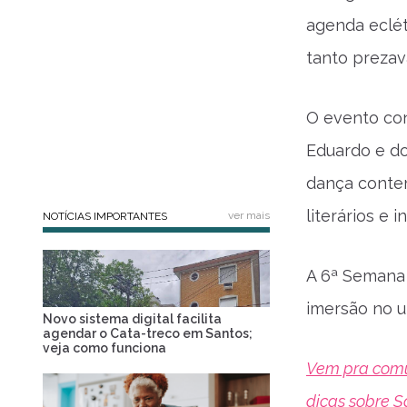
agenda eclét
tanto prezav
O evento co
Eduardo e d
dança conte
literários e 
ver mais
NOTÍCIAS IMPORTANTES
A 6ª Semana 
imersão no u
Novo sistema digital facilita
agendar o Cata-treco em Santos;
veja como funciona
Vem pra comun
dicas sobre S