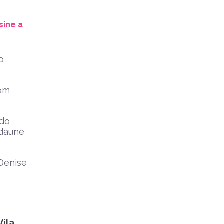
sine a
o
com
ndo
idaune
 Denise
Vila