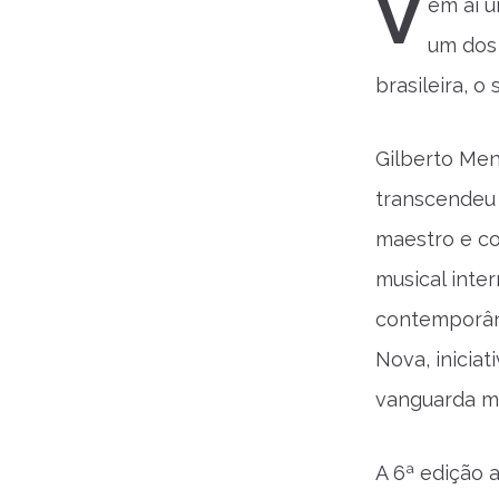
V
em aí 
um dos
brasileira, o
Gilberto Men
transcendeu 
maestro e c
musical inte
contemporâne
Nova, iniciat
vanguarda mu
A 6ª edição 