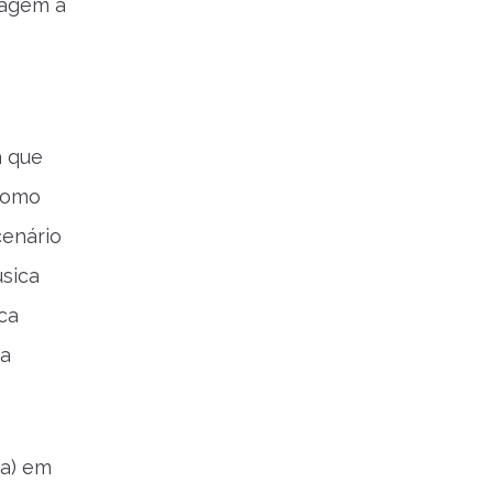
nagem a
a que
 como
cenário
sica
ca
da
ra) em