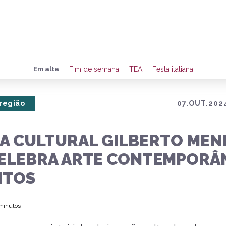
Preencha seus dados para rece
Em alta
Fim de semana
TEA
Festa italiana
de eventos e notícias da região
 região
07.OUT.2024
Quero 
A CULTURAL GILBERTO MEN
CELEBRA ARTE CONTEMPORÂ
NTOS
 minutos