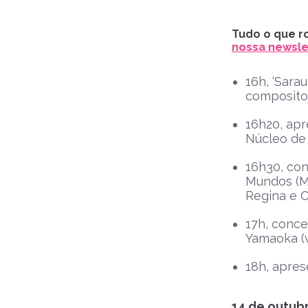
Tudo o que ro
nossa newslet
16h, ‘Sar
composito
16h20, ap
Núcleo de
16h30, con
Mundos (Má
Regina e C
17h, conce
Yamaoka (
18h, apres
14 de outubr