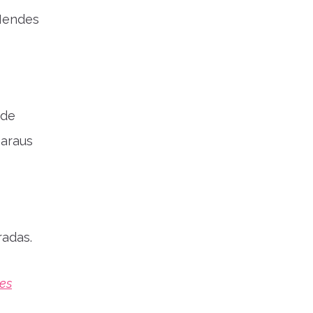
 Mendes
 de
araus
radas.
res