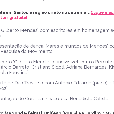
la em Santos e região direto no seu email.
Clique e as
ter gratuita!
au Gilberto Mendes’, com escritores em homenagem a
r;
resentação de dança ‘Mares e mundos de Mendes’, 
 Pesquisa do Movimento;
certo ‘Gilberto Mendes, o indivisível’, com o Percuti
rcio Barreto, Cristiano Sidoti, Adriana Bernardes, K
élia Faustino).
rto de Duo Traverso com Antonio Eduardo (piano) e
voz)
entação do Coral da Pinacoteca Benedicto Calixto.
o (segunda-feira) | Unifesp (Rua Silva Jardim, 136, 