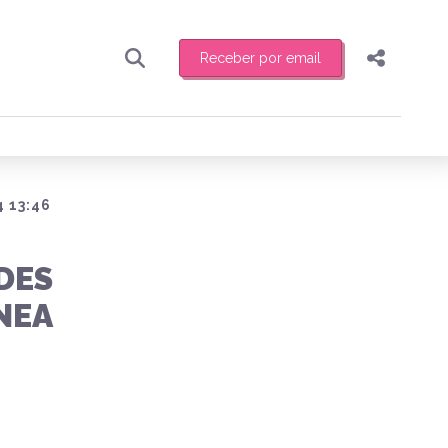
Receber por email
Pesquisar
Compartilhar
ber toda sexta-feira de manhã o resumo
.
Copiar o link
Enviar por Whatsapp
 13:46
Publicar no Facebook
receber novidades
DES
Publicar no X
NEA