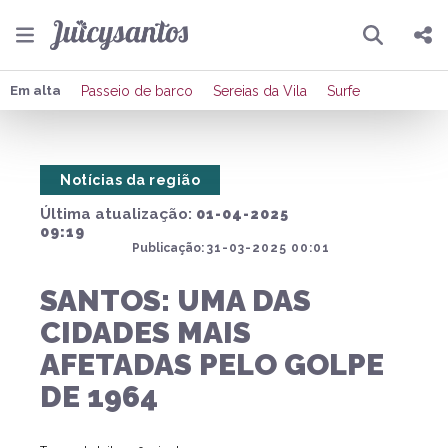
Pesquisar
Compartilhar
Em alta
Passeio de barco
Sereias da Vila
Surfe
Copiar o link
Notícias da região
Enviar por Whatsapp
Última atualização:
01-04-2025
Publicar no Facebook
09:19
Publicação:
31-03-2025 00:01
Publicar no X
SANTOS: UMA DAS
CIDADES MAIS
AFETADAS PELO GOLPE
DE 1964