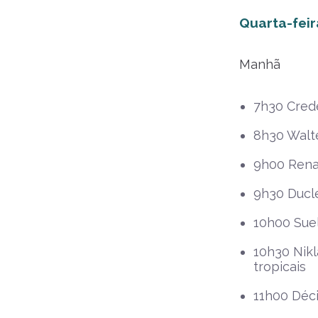
Quarta-feir
Manhã
7h30 Cred
8h30 Walte
9h00 Renan
9h30 Ducle
10h00 Suel
10h30 Nikl
tropicais
11h00 Déc