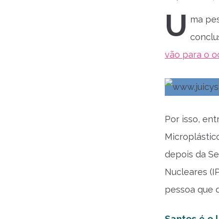
U
ma pes
conclu
vão para o 
Por isso, en
Microplástic
depois da Se
Nucleares (I
pessoa que q
Santos é o 