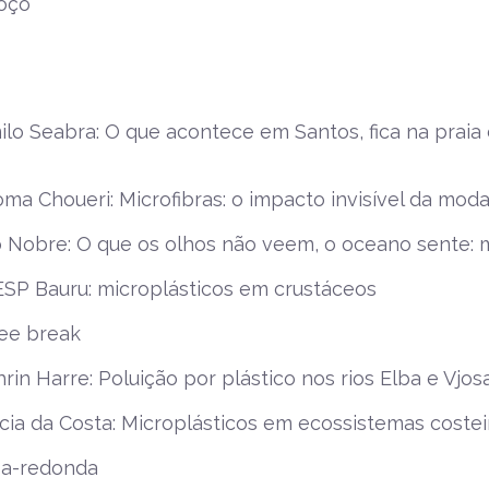
oço
lo Seabra: O que acontece em Santos, fica na praia d
ma Choueri: Microfibras: o impacto invisível da mod
o Nobre: O que os olhos não veem, o oceano sente: 
SP Bauru: microplásticos em crustáceos
fee break
rin Harre: Poluição por plástico nos rios Elba e Vj
ia da Costa: Microplásticos em ecossistemas costei
a-redonda