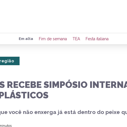
Preencha seus dados para rece
Em alta
Fim de semana
TEA
Festa italiana
de eventos e notícias da região
 região
Quero 
S RECEBE SIMPÓSIO INTERN
PLÁSTICOS
que você não enxerga já está dentro do peixe 
 minutos