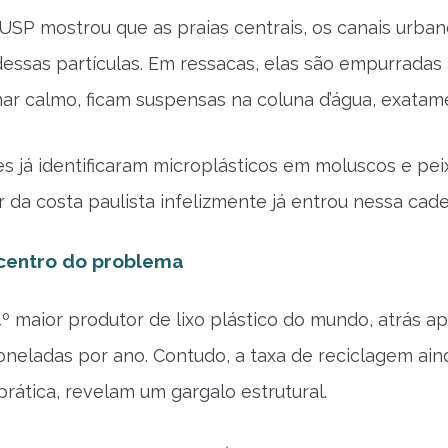
USP mostrou que as praias centrais, os canais urban
essas partículas. Em ressacas, elas são empurradas 
ar calmo, ficam suspensas na coluna d’água, exata
s já identificaram microplásticos em moluscos e pe
 da costa paulista infelizmente já entrou nessa cade
 centro do problema
 4º maior produtor de lixo plástico do mundo, atrás a
oneladas por ano. Contudo, a taxa de reciclagem ai
prática, revelam um gargalo estrutural.