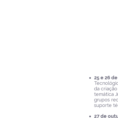
25 e 26 d
Tecnológic
da criação
temática J
grupos rec
suporte t
27 de out