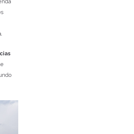
genda
es
.
cias
de
Mundo