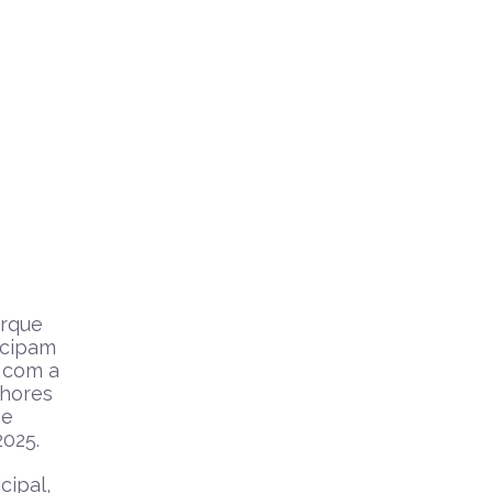
arque
icipam
, com a
lhores
 e
025.
cipal,