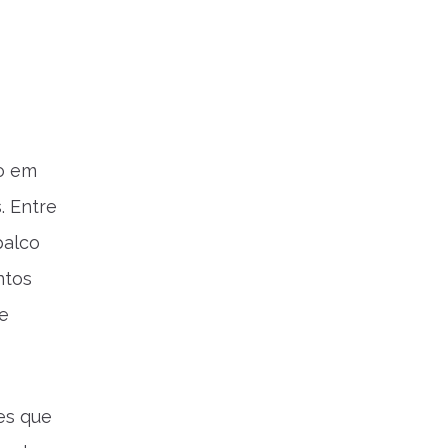
ão em
. Entre
palco
ntos
 e
es que