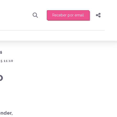
Receber por email
Pesquisar
Compartilhar
ber toda sexta-feira de manhã o resumo
.
Copiar o link
5
Enviar por Whatsapp
5 11:10
Publicar no Facebook
receber novidades
O
Publicar no X
nder,