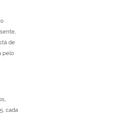
 o
sente,
stá de
a pelo
os,
5, cada