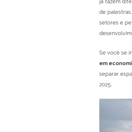
já fazem dif
de palestras
setores e pe
desenvolvime
Se você se i
em economi
separar esp
2025.