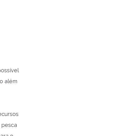
ossível
to além
ecursos
, pesca
ara o