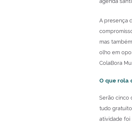
agenda santi
A presença d
compromisso
mas também o
olho em opor
ColaBora Mu
O que rola
Serão cinco 
tudo gratuit
atividade fo