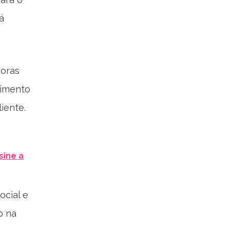
á
soras
cimento
iente.
sine a
ocial e
o na