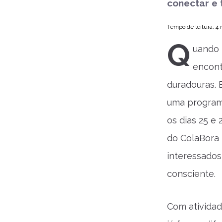
conectar e 
Tempo de leitura: 4
Q
uando 
encont
duradouras. 
uma programa
os dias 25 e 
do ColaBora 
interessados
consciente.
Com atividad