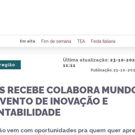
Preencha seus dados para rece
Em alta
Fim de semana
TEA
Festa italiana
de eventos e notícias da região
Última atualização:
23-10-202
 região
11:11
Publicação:
23-10-202
Quero 
S RECEBE COLABORA MUND
EVENTO DE INOVAÇÃO E
NTABILIDADE
o vem com oportunidades pra quem quer apre