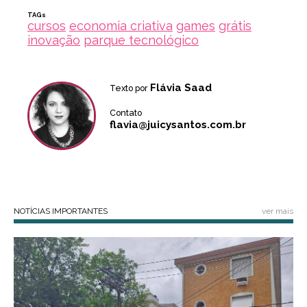
TAGs
cursos
economia criativa
games
grátis
inovação
parque tecnológico
Flávia Saad
Texto por
Contato
flavia@juicysantos.com.br
NOTÍCIAS IMPORTANTES
ver mais