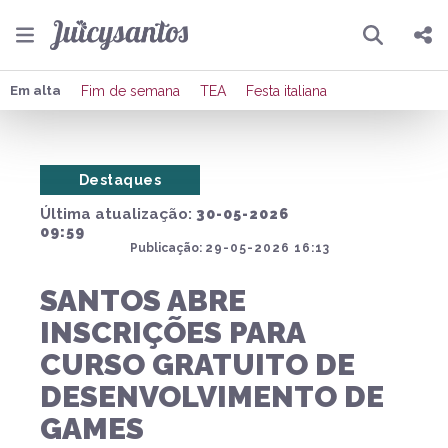
Pesquisar
Compartilhar
Em alta
Fim de semana
TEA
Festa italiana
Copiar o link
Destaques
Enviar por Whatsapp
Última atualização:
30-05-2026
Publicar no Facebook
09:59
Publicação:
29-05-2026 16:13
Publicar no X
SANTOS ABRE
INSCRIÇÕES PARA
CURSO GRATUITO DE
DESENVOLVIMENTO DE
GAMES